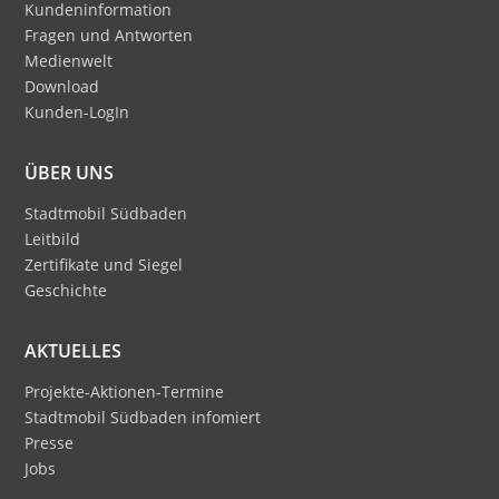
der Autobahn getroffen
kleinen Straßen rund um
Kundeninformation
🙂
den Comer See, in den
Fragen und Antworten
engen Gassen der
Medienwelt
malerischen
Download
italienischen Dörfer
Kunden-LogIn
sowie auf den
Passstraßen und
ÜBER UNS
Serpentinen in den
Alpen. Die
Stadtmobil Südbaden
Italiener:innen waren
Leitbild
begeistert von der
Zertifikate und Siegel
lautlosen Fahrweise.
Geschichte
AKTUELLES
Projekte-Aktionen-Termine
Stadtmobil Südbaden infomiert
Presse
Jobs