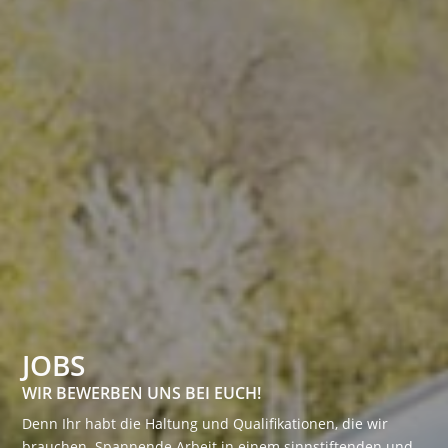
UNSERE CARSHARING FLOTTE
CARSHARING
JOBS
VIELFÄLTIG MOBIL
TARIFE UND PREISE
WEITEREMPFEHLEN
WIR BEWERBEN UNS BEI EUCH!
CARSHARING IN SÜDBADEN
Carsharing Fuhrpark
Denn Ihr habt die Haltung und Qualifikationen, die wir
UND FAHRTGUTHABEN SICHERN
STADTMOBIL SÜDBADEN UND MY-E-CAR VEREINT –
brauchen. Spannende Arbeit in einem sinnstiftenden und