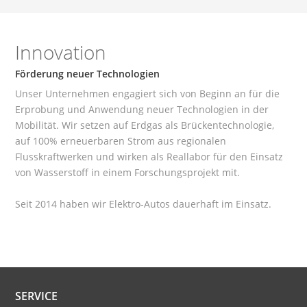
Innovation
Förderung neuer Technologien
Unser Unternehmen engagiert sich von Beginn an für die
Erprobung und Anwendung neuer Technologien in der
Mobilität. Wir setzen auf Erdgas als Brückentechnologie,
auf 100% erneuerbaren Strom aus regionalen
Flusskraftwerken und wirken als Reallabor für den Einsatz
von Wasserstoff in einem Forschungsprojekt mit.
Seit 2014 haben wir Elektro-Autos dauerhaft im Einsatz.
SERVICE