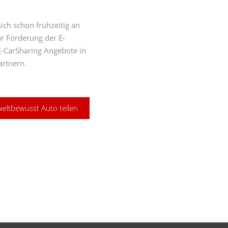
ich schon frühzeitig an
ur Förderung der E-
E-CarSharing Angebote in
rtnern.
weltbewusst Auto teilen