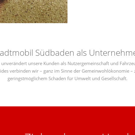
tadtmobil Südbaden als Unternehm
r unverändert unsere Kunden als Nutzergemeinschaft und Fahrzeu
eides verbinden wir – ganz im Sinne der Gemeinwohlökonomie – 
geringstmöglichem Schaden für Umwelt und Gesellschaft.