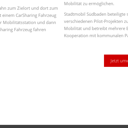
Mobilität zu ermöglichen.
ahn zum Zielort und dort zum
Stadtmobil Südbaden beteiligte s
t einem CarSharing Fahrzeug
verschiedenen Pilot-Projekten z
r Mobilitätsstation und dann
Mobilität und betreibt mehrere 
haring Fahrzeug fahren
Kooperation mit kommunalen Pa
Jetzt um