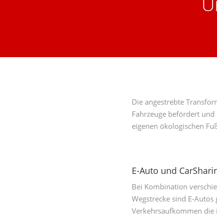
U
Die angestrebte Transform
Fahrzeuge befördert und e
eigenen ökologischen Fuß
E-Auto und CarShari
Bei Kombination verschie
Wegstrecke sind E-Autos 
Verkehrsaufkommen die id