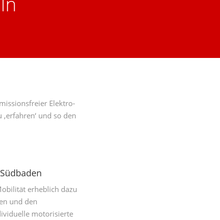
ln
issionsfreier Elektro-
u ‚erfahren‘ und so den
l Südbaden
Mobilität erheblich dazu
ten und den
viduelle motorisierte