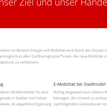
nser Ziel und unser Hande
ation im Bereich Energie und Mobilität wird durch den Einsatz em
rmöglicht es allen CarSharingnutzer*innen, die neue Mobilität z
abdruck zu verkleinern.
ng
E-Mobilität bei Stadtmobi
dener Verkehrsmittel für eine
Richtig eingesetzt kann Elektro-
gerade in Städten mit hohem
beitragen, die Umwelt zu entlas
eale, da abgasfreie Ergänzung:
nachfolgenden Generationen indi